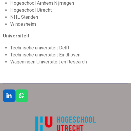
Hogeschool Arnhem Nijmegen
Hogeschool Utrecht
NHL Stenden
Windesheim
Universiteit
Technische universiteit Delft
Technische universiteit Eindhoven
Wageningen Universiteit en Research
L
W
i
h
n
a
k
t
e
s
d
A