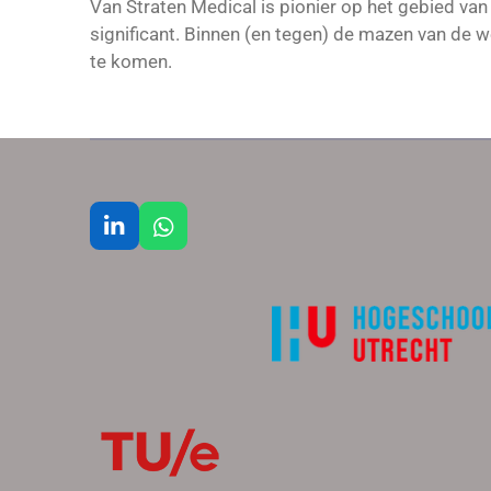
Van Straten Medical is pionier op het gebied va
significant. Binnen (en tegen) de mazen van de we
te komen.
L
W
i
h
n
a
k
t
e
s
d
A
I
p
n
p