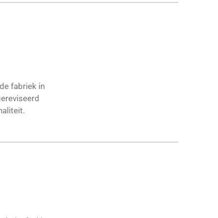
de fabriek in
gereviseerd
liteit.