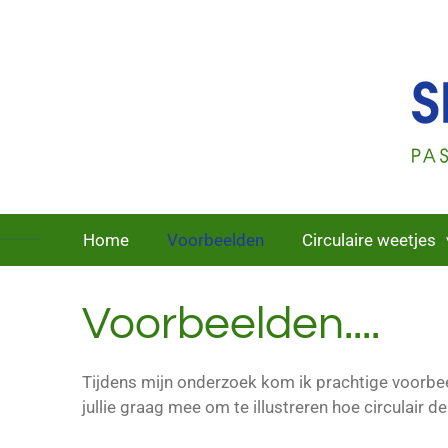
Ga
direct
naar
de
hoofdinhoud
Home
Voorbeelden
Circulaire weetjes
Voorbeelden....
Tijdens mijn onderzoek kom ik prachtige voorbee
jullie graag mee om te illustreren hoe circulair