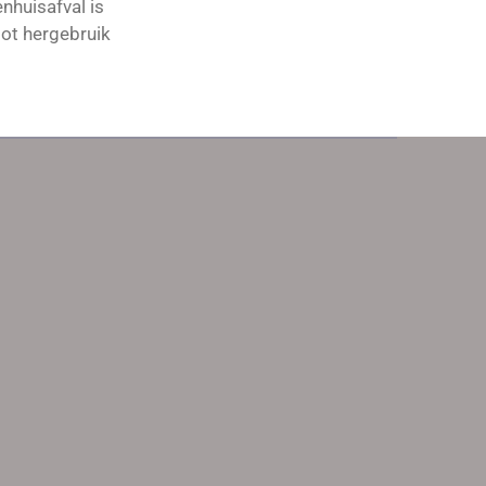
nhuisafval is
tot hergebruik