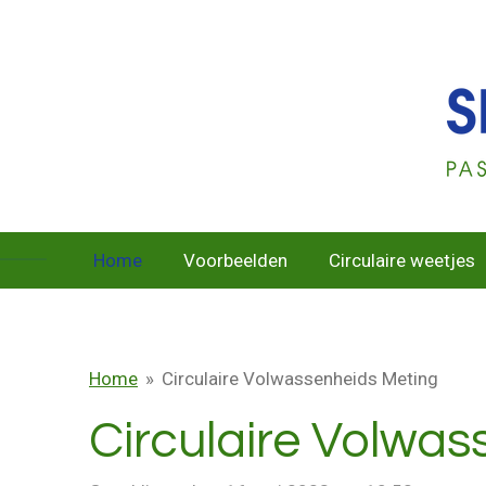
Ga
direct
naar
de
hoofdinhoud
Home
Voorbeelden
Circulaire weetjes
Home
»
Circulaire Volwassenheids Meting
Circulaire Volwa