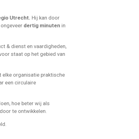
egio Utrecht.
Hij kan door
t ongeveer
dertig minuten
in
uct & dienst en vaardigheden,
rvoor staat op het gebied van
t elke organisatie praktische
r een circulaire
oen, hoe beter wij als
 door te ontwikkelen.
ld.